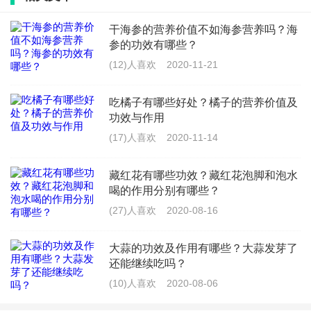
是反刍动物，与其他的家畜不同，最大的特点是有四个
胃，分别是瘤胃、网胃（蜂巢胃）、瓣胃（百叶胃，俗
干海参的营养价值不如海参营养吗？海
参的功效有哪些？
称牛百叶）和皱胃。前3个胃里面没有胃腺，不分泌胃
(12)人喜欢
2020-11-21
液，统称为前胃。第四个胃有胃腺，能分泌消化液，与
猪和人的胃类似，所以也叫真胃。 牛百叶还分两种，吃
吃橘子有哪些好处？橘子的营养价值及
功效与作用
饲料长大的牛百叶发黑，吃粮食庄稼长大的牛百叶发
(17)人喜欢
2020-11-14
黄。毛肚不是植物，是指新鲜的牛百叶，表面是黑色
的；白色的牛百叶是漂过的，是冷冻食品。
藏红花有哪些功效？藏红花泡脚和泡水
喝的作用分别有哪些？
(27)人喜欢
2020-08-16
大蒜的功效及作用有哪些？大蒜发芽了
毛肚的营养价值
还能继续吃吗？
(10)人喜欢
2020-08-06
每100克牛肚的营养成分：