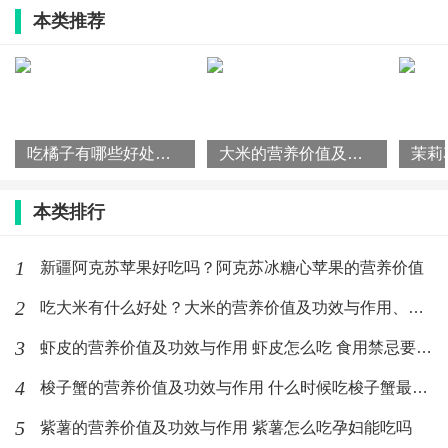
本类推荐
能量72千卡蛋白质14.5克脂肪1.6克胆固醇104毫克维生
素A2微克硫胺素0.03毫克核黄素0.13毫克烟酸2.5毫克维
生素E0.51毫克钙40毫克磷104毫克钾162毫克钠60.6毫
克镁17毫克铁1.8毫克锌2.31毫克硒9.07微克铜0.07毫克
吃橘子有哪些好处？橘子的营养价值及功效与作用
大米的营养价值及食用功效，大米在生活中有哪些作用？
锰0.21毫克。
本类排行
牛毛肚性平、味甘，归脾、胃经；有补虚、益脾胃的作
用；治病后虚羸，气血不足，消渴，风眩。《食疗本
1
新疆阿克苏苹果好吃吗？阿克苏冰糖心苹果的营养价值
草》：主消渴，风眩，补五脏，以醋煮食之。《本草纲
2
吃大米有什么好处？大米的营养价值及功效与作用、选购与保存
目》：补中益气，解毒，善脾胃。《本草蒙荃》：“健脾
3
虾皮的营养价值及功效与作用 虾皮怎么吃 食用禁忌要注意
胃，免饮积食伤”。
4
梭子蟹的营养价值及功效与作用 什么时候吃梭子蟹最肥美
牛肚含蛋白质、脂肪、钙、磷、铁、硫胺素、核黄素、
5
紫薯的营养价值及功效与作用 紫薯怎么吃孕妇能吃吗
尼克酸等，具有补益脾胃，补气养血，补虚益精、消